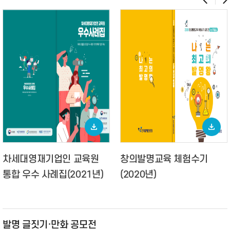
차세대영재기업인 교육원
창의발명교육 체험수기
통합 우수 사례집(2021년)
(2020년)
발명 글짓기·만화 공모전