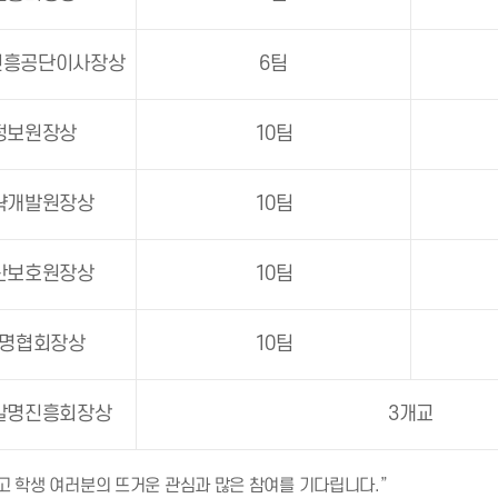
진흥공단이사장상
6팀
정보원장상
10팀
략개발원장상
10팀
산보호원장상
10팀
명협회장상
10팀
국발명진흥회장상
3개교
 학생 여러분의 뜨거운 관심과 많은 참여를 기다립니다.”