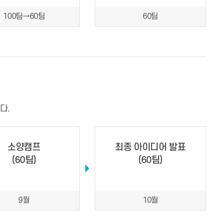
100팀→60팀
60팀
다.
소양캠프
최종 아이디어 발표
(60팀)
(60팀)
9월
10월