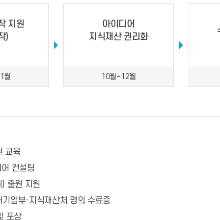
작 지원
아이디어
작)
지식재산 권리화
11월
10월~12월
 교육
디어 컨설팅
) 출원 지원
처기업부·지식재산처 명의 수료증
및 포상