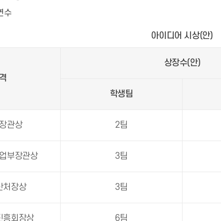
연수
아이디어 시상(안)
상장수(안)
격
학생팀
장관상
2팀
업부장관상
3팀
산처장상
3팀
진흥회장상
6팀