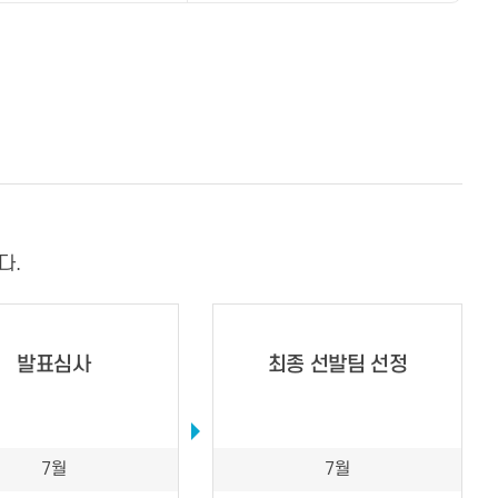
다.
발표심사
최종 선발팀 선정
7월
7월