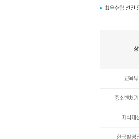
최우수팀 선진 
상
교육부
중소벤처기
지식재
한국발명