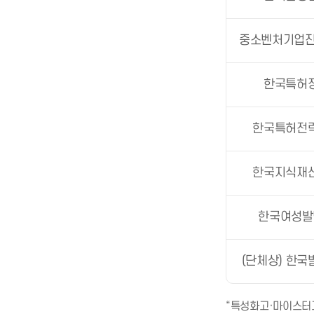
중소벤처기업
한국특허
한국특허전
한국지식재
한국여성발
(단체상) 한
“특성화고·마이스터고