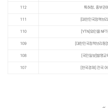
112
특허청, 중부권
111
[대한민국정책브리
110
[YTN]와인을 N
109
[대한민국정책브리핑]
108
[국민일보]발명교
107
[한국경제] 전국 