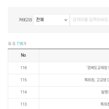
카테고리
총
116
개
No
116
‘경북도교육청
115
특허청, 고교생 
114
발명
113
특허