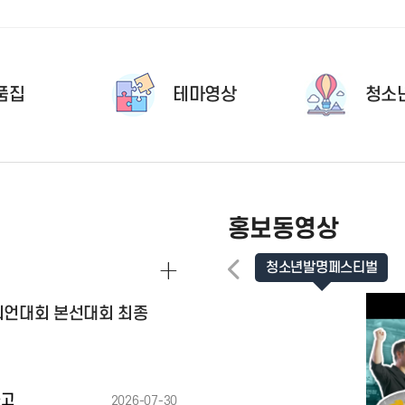
품집
테마영상
청소
홍보동영상
청소년발명페스티벌
챔피언대회 본선대회 최종
공고
2026-07-30