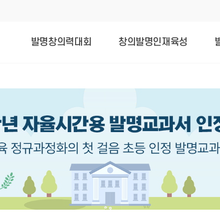
발명창의력대회
창의발명인재육성