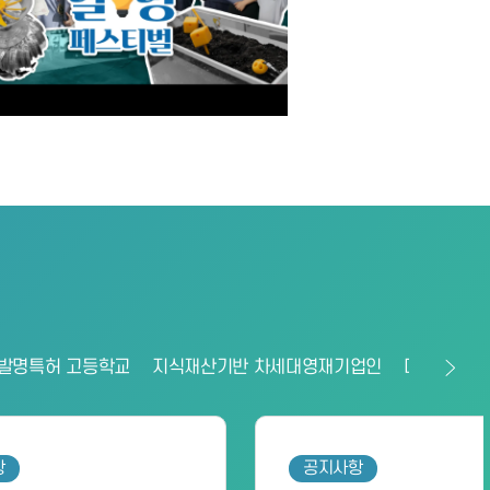
발명특허 고등학교
지식재산기반 차세대영재기업인
대한민국발
공지사항